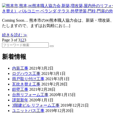
Coming Soon… 熊本市の㈱熊本職人協力会は、新築
たしますので、まずはお気軽にお […]
続きを読む ≫
Page 3 of 3
1
2
3
検
索:
新着情報
内装工事
2021年3月2日
ログハウス工事
2021年3月1日
雨戸取り付け工事
2021年3月1日
瓦吹き替え工事
2021年2月28日
鎧壁工事
2021年2月28日
台所リフォーム工事
2020年1月15日
謹賀新年
2020年1月1日
3階建ビル リフォーム工事
2019年12月21日
ユニットバス工事
2019年12月20日