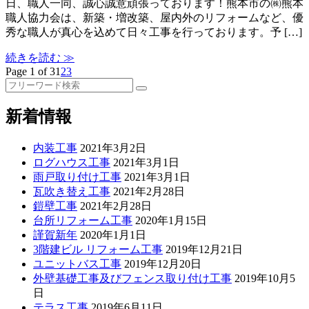
日、職人一同、誠心誠意頑張っております！熊本市の㈱熊本
職人協力会は、新築・増改築、屋内外のリフォームなど、優
秀な職人が真心を込めて日々工事を行っております。予 […]
続きを読む ≫
Page 1 of 3
1
2
3
検
索:
新着情報
内装工事
2021年3月2日
ログハウス工事
2021年3月1日
雨戸取り付け工事
2021年3月1日
瓦吹き替え工事
2021年2月28日
鎧壁工事
2021年2月28日
台所リフォーム工事
2020年1月15日
謹賀新年
2020年1月1日
3階建ビル リフォーム工事
2019年12月21日
ユニットバス工事
2019年12月20日
外壁基礎工事及びフェンス取り付け工事
2019年10月5
日
テラス工事
2019年6月11日