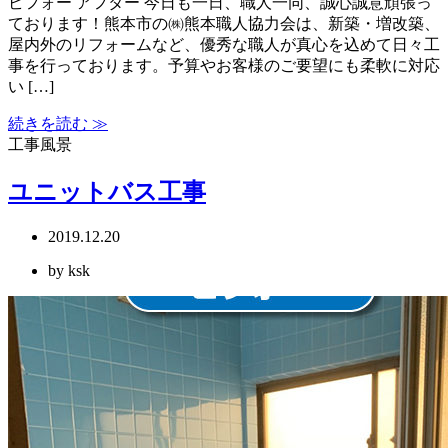
ビフォー アフター 今日も一日、職人一同、誠心誠意頑張っ
ております！熊本市の㈱熊本職人協力会は、新築・増改築、
屋内外のリフォームなど、優秀な職人が真心を込めて日々工
事を行っております。予算やお客様のご要望にも柔軟に対応
い […]
続きを読む ≫
工事風景
ユニットバス工事
2019.12.20
by ksk