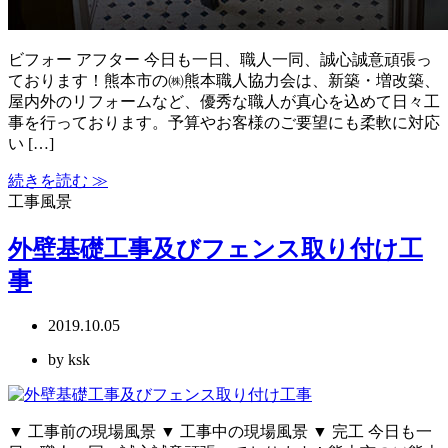
ビフォー アフター 今日も一日、職人一同、誠心誠意頑張っ
ております！熊本市の㈱熊本職人協力会は、新築・増改築、
屋内外のリフォームなど、優秀な職人が真心を込めて日々工
事を行っております。予算やお客様のご要望にも柔軟に対応
い […]
続きを読む ≫
工事風景
外壁基礎工事及びフェンス取り付け工
事
2019.10.05
by ksk
▼ 工事前の現場風景 ▼ 工事中の現場風景 ▼ 完工 今日も一